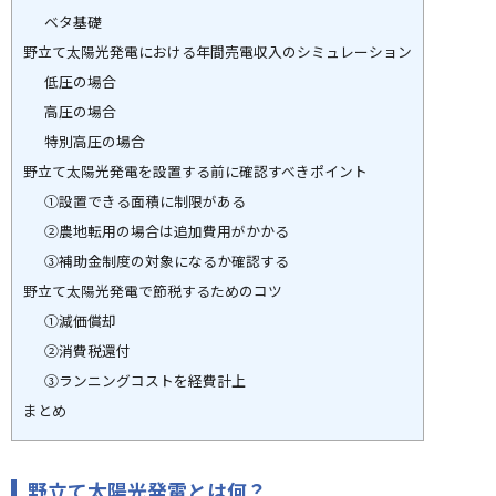
ベタ基礎
野立て太陽光発電における年間売電収入のシミュレーション
低圧の場合
高圧の場合
特別高圧の場合
野立て太陽光発電を設置する前に確認すべきポイント
①設置できる面積に制限がある
②農地転用の場合は追加費用がかかる
③補助金制度の対象になるか確認する
野立て太陽光発電で節税するためのコツ
①減価償却
②消費税還付
③ランニングコストを経費計上
まとめ
野立て太陽光発電とは何？