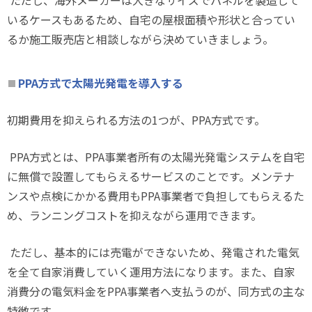
ただし、海外メーカーは大きなサイズでパネルを製造して
いるケースもあるため、自宅の屋根面積や形状と合ってい
るか施工販売店と相談しながら決めていきましょう。
PPA
方式で太陽光発電を導入する
初期費用を抑えられる方法の
1
つが、
PPA
方式です。
PPA
方式とは、
PPA
事業者所有の太陽光発電システムを自宅
に無償で設置してもらえるサービスのことです。メンテナ
ンスや点検にかかる費用も
PPA
事業者で負担してもらえるた
め、ランニングコストを抑えながら運用できます。
ただし、基本的には売電ができないため、発電された電気
を全て自家消費していく運用方法になります。また、自家
消費分の電気料金を
PPA
事業者へ支払うのが、同方式の主な
特徴です。