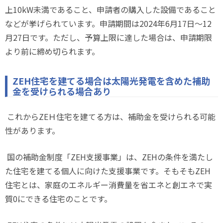
上
10kW
未満であること、申請者の購入した設備であること
などが挙げられています。申請期間は
2024
年
6
月
17
日～
12
月
27
日です。ただし、予算上限に達した場合は、申請期限
より前に締め切られます。
ZEH
住宅を建てる場合は太陽光発電を含めた補助
金を受けられる場合あり
これから
ZE
Ｈ住宅を建てる方は、補助金を受けられる可能
性があります。
国の補助金制度「
ZEH
支援事業」は、
ZEH
の条件を満たし
た住宅を建てる個人に向けた支援事業です。そもそも
ZEH
住宅とは、家庭のエネルギー消費量を省エネと創エネで実
質
0
にできる住宅のことです。