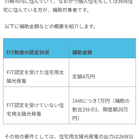
川崎市内に住んでいて、なおかつ個人住宅もしくは共同住
宅に住んでいる方が、補助対象者です。
以下に補助金額などの概要を紹介します。
FIT
制度の認定状況
補助金額
FIT
認定を受けた住宅用太
定額
4
万円
陽光発電
1kW
につき
7
万円（補助の
FIT
認定を受けていない住
割合
2
分の
1
、限度額
28
万
宅用太陽光発電
円）
その他の要件としては、住宅用太陽光発電の出力は
2kW
以