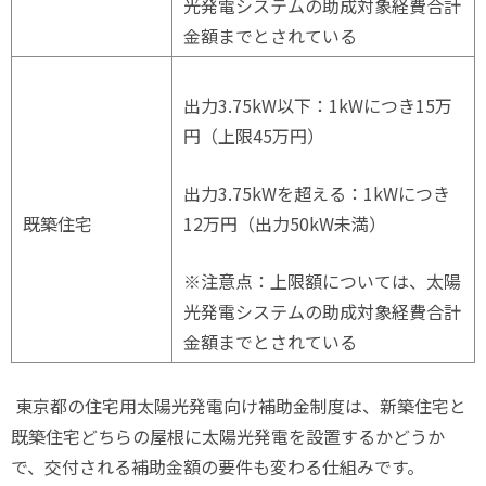
光発電システムの助成対象経費合計
金額までとされている
出力
3.75kW
以下：
1kW
につき
15
万
円（上限
45
万円）
出力
3.75kW
を超える：
1kW
につき
既築住宅
12
万円（出力
50kW
未満）
※注意点：上限額については、太陽
光発電システムの助成対象経費合計
金額までとされている
東京都の住宅用太陽光発電向け補助金制度は、新築住宅と
既築住宅どちらの屋根に太陽光発電を設置するかどうか
で、交付される補助金額の要件も変わる仕組みです。