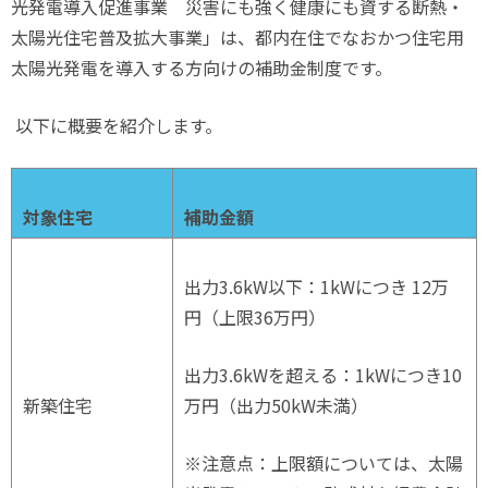
光発電導入促進事業 災害にも強く健康にも資する断熱・
太陽光住宅普及拡大事業」は、都内在住でなおかつ住宅用
太陽光発電を導入する方向けの補助金制度です。
以下に概要を紹介します。
対象住宅
補助金額
出力
3.6kW
以下：
1kW
につき
12
万
円（上限
36
万円）
出力
3.6kW
を超える：
1kW
につき
10
新築住宅
万円（出力
50kW
未満）
※注意点：上限額については、太陽