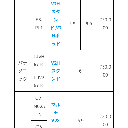
V2H
スタ
ES-
ン
750,0
5.9
9.9
PL1
ド,V2
00
Hポ
ッド
LJVH
パナ
V2H
671C
750,0
ソニ
スタ
6
00
LJV2
ック
ンド
671C
CV-
マル
M02A
チ
-N
750,0
V2X
5.9
00
CV-