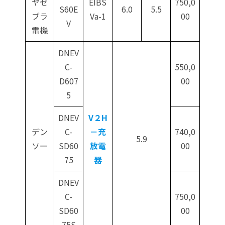
ヤゼ
EIBS
750,0
S60E
6.0
5.5
ブラ
Va-1
00
V
電機
DNEV
C-
550,0
D607
00
5
DNEV
V２H
デン
C-
－充
740,0
5.9
ソー
SD60
放電
00
75
器
DNEV
C-
750,0
SD60
00
75S