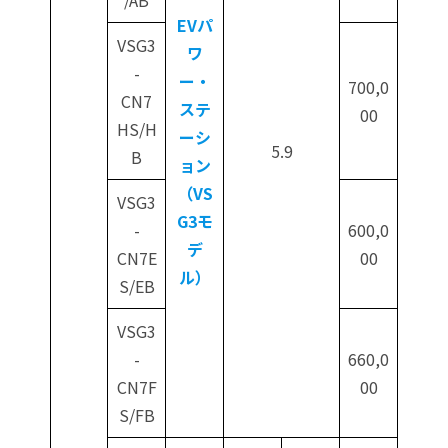
EVパ
VSG3
ワ
-
ー・
700,0
CN7
ステ
00
HS/H
ーシ
5.9
B
ョン
（VS
VSG3
G3モ
-
600,0
デ
CN7E
00
ル）
S/EB
VSG3
-
660,0
CN7F
00
S/FB