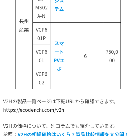
シス
MS02
テム
A-N
長州
産業
VCP6
01P
スマ
VCP6
ート
750,0
6
01
PVエ
00
ボ
VCP6
02
V2Hの製品一覧ページは下記URLから確認できます。
https://ecodenchi.com/v2h
V2Hの価格について、別コラムでも紹介しています。
参照：
V2Hの相場価格はいくら？製品比較情報を大公開！