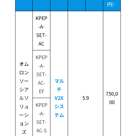
円）
KPEP
-A-
SET-
AC
KPEP
オム
-A-
ロン
SET-
ソー
マル
AC-
シア
チ
EF
750,0
ルソ
V2X
5.9
00
KPEP
リュ
シス
-A-
ーシ
テム
SET-
ョン
AC-S
ズ