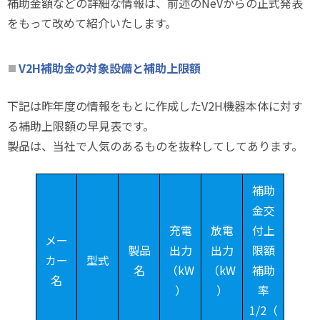
補助金額などの詳細な情報は、前述のNeVからの正式発表
をもって改めて紹介いたします。
V2H補助金の対象設備と補助上限額
下記は昨年度の情報をもとに作成したV2H機器本体に対す
る補助上限額の早見表です。
製品は、当社で人気のあるものを抜粋してしてあります。
補助
金交
充電
放電
付上
メー
製品
出力
出力
限額
カー
型式
名
（kW
（kW
補助
名
）
）
率
1/2（