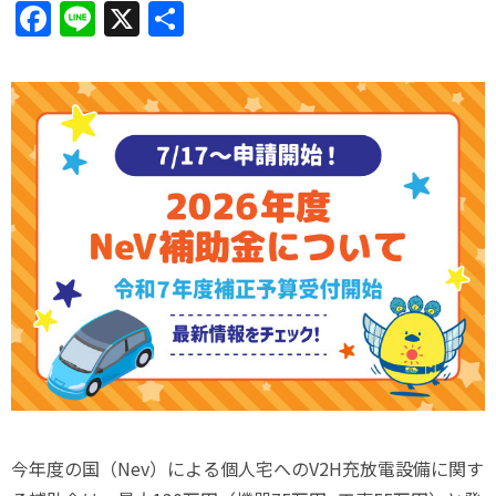
Facebook
Line
X
共
有
今年度の国（Nev）による個人宅へのV2H充放電設備に関す