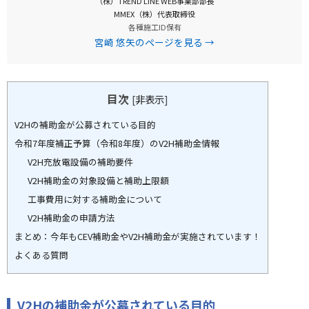
（株）TREND LINE WEB事業部部長
MMEX（株）代表取締役
各種施工ID保有
宮崎 悠矢のページを見る →
目次
[
非表示
]
V2Hの補助金が公募されている目的
令和7年度補正予算（令和8年度）のV2H補助金情報
V2H充放電設備の補助要件
V2H補助金の対象設備と補助上限額
工事費用に対する補助金について
V2H補助金の申請方法
まとめ：今年もCEV補助金やV2H補助金が実施されています！
よくある質問
V2Hの補助金が公募されている目的