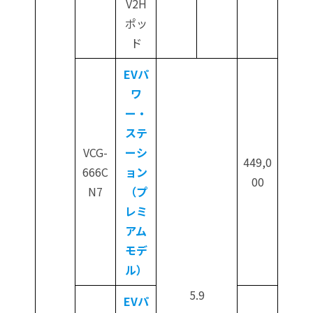
V2H
ポッ
ド
EVパ
ワ
ー・
ステ
VCG-
ーシ
449,0
666C
ョン
00
N7
（プ
レミ
アム
モデ
ル）
5.9
EVパ