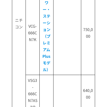
ワ
ー・
ステ
ニチ
ーシ
VCG-
コン
ョン
750,0
666C
（プ
00
N7K
レミ
アム
Plus
モデ
ル）
VSG3
-
640,0
666C
00
N7AS
/AB