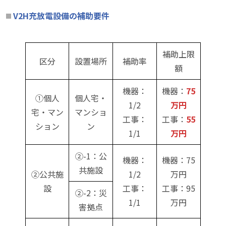
V2H充放電設備の補助要件
補助上限
区分
設置場所
補助率
額
機器：
機器：
75
①個人
個人宅・
1/2
万円
宅・マン
マンショ
工事：
工事：
55
ション
ン
1/1
万円
②-1：公
機器：
機器：75
共施設
②公共施
1/2
万円
設
工事：
工事：95
②-2：災
1/1
万円
害拠点