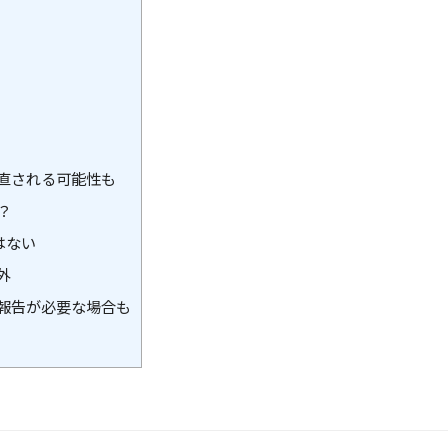
直される可能性も
？
はない
外
報告が必要な場合も