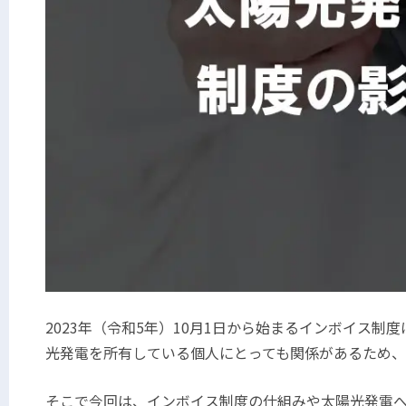
2023
年（令和
5
年）
10
月
1
日から始まるインボイス制度
光発電を所有している個人にとっても関係があるため
そこで今回は、インボイス制度の仕組みや太陽光発電