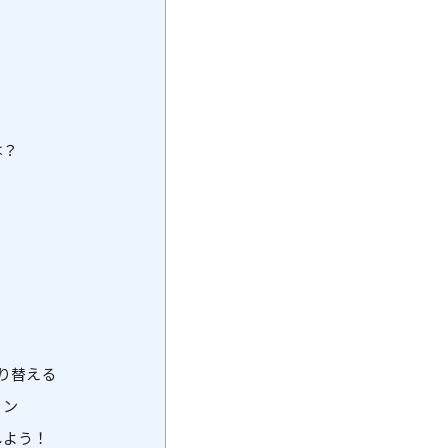
？
は？
り替える
ョン
しよう！