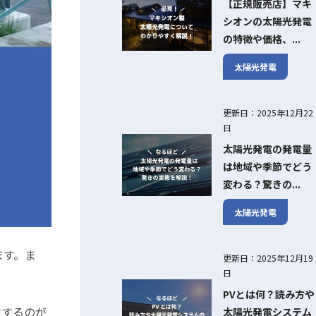
【正規販売店】マキ
シオンの太陽光発電
の特徴や価格、...
太陽光発電
更新日：2025年12月22
日
太陽光発電の発電量
は地域や季節でどう
変わる？驚きの...
太陽光発電
ます。ま
更新日：2025年12月19
日
PVとは何？読み方や
討するのが
太陽光発電システム